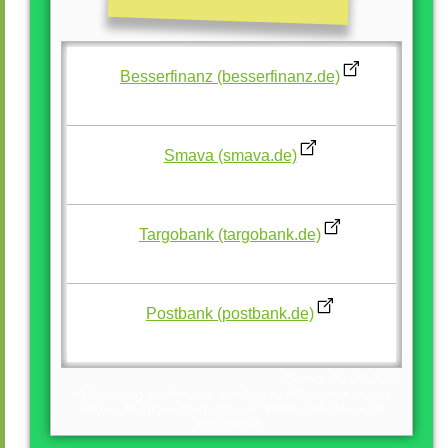
1.
Besserfinanz (besserfinanz.de)
9.357 Besucher
2.
Smava (smava.de)
6.714 Besucher
3.
Targobank (targobank.de)
3.145 Besucher
4.
Postbank (postbank.de)
2.923 Besucher
Stand: 06.08.2026
*) So häufig wurden das jeweilige Kreditangebot in den
letzten 30 Tagen durch unseren Webseiten-Besucher
ausgewählt.