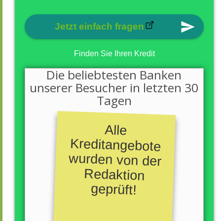
Jetzt einfach fragen
Finden Sie Ihren Kredit
Die beliebtesten Banken
unserer Besucher in letzten 30
Tagen
Alle
Kreditangebote
wurden von der
Redaktion
geprüft!