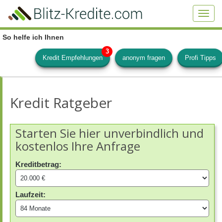
Skip
to
Toggl
main
navig
content
So helfe ich Ihnen
Kredit Empfehlungen
anonym fragen
Profi Tipps
Kredit Ratgeber
Starten Sie hier unverbindlich und
kostenlos Ihre Anfrage
Kreditbetrag:
Laufzeit: