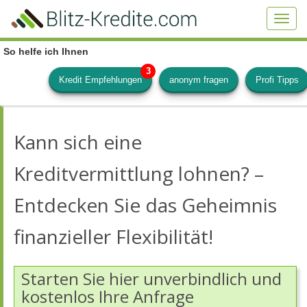
Skip
to
Toggl
main
navig
content
So helfe ich Ihnen
Kredit Empfehlungen
anonym fragen
Profi Tipps
Kann sich eine
Kreditvermittlung lohnen? –
Entdecken Sie das Geheimnis
finanzieller Flexibilität!
Starten Sie hier unverbindlich und
kostenlos Ihre Anfrage