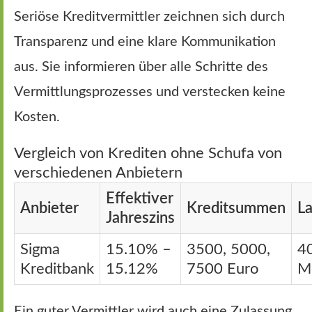
Seriöse Kreditvermittler zeichnen sich durch
Transparenz und eine klare Kommunikation
aus. Sie informieren über alle Schritte des
Vermittlungsprozesses und verstecken keine
Kosten.
Vergleich von Krediten ohne Schufa von
verschiedenen Anbietern
Effektiver
Anbieter
Kreditsummen
La
Jahreszins
Sigma
15.10% –
3500, 5000,
4
Kreditbank
15.12%
7500 Euro
M
Ein guter Vermittler wird auch eine Zulassung