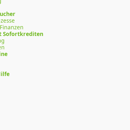
g
aucher
ozesse
 Finanzen
 Sofortkrediten
ng
en
ine
ilfe