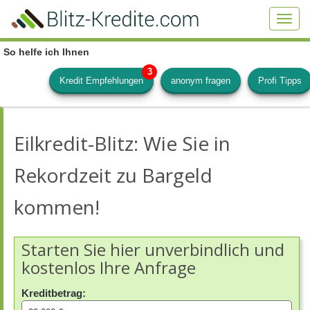
Skip
to
Toggl
main
navig
content
So helfe ich Ihnen
Kredit Empfehlungen
anonym fragen
Profi Tipps
Eilkredit-Blitz: Wie Sie in
Rekordzeit zu Bargeld
kommen!
Starten Sie hier unverbindlich und
kostenlos Ihre Anfrage
Kreditbetrag: