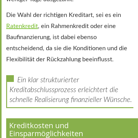
Die Wahl der richtigen Kreditart, sei es ein
Ratenkredit
, ein Rahmenkredit oder eine
Baufinanzierung, ist dabei ebenso
entscheidend, da sie die Konditionen und die
Flexibilität der Rückzahlung beeinflusst.
Ein klar strukturierter
Kreditabschlussprozess erleichtert die
schnelle Realisierung finanzieller Wünsche.
Kreditkosten und
Einsparmöglichkeiten