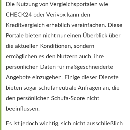
Die Nutzung von Vergleichsportalen wie
CHECK24 oder Verivox kann den
Kreditvergleich erheblich vereinfachen. Diese
Portale bieten nicht nur einen Überblick über
die aktuellen Konditionen, sondern
ermöglichen es den Nutzern auch, ihre
persönlichen Daten für maßgeschneiderte
Angebote einzugeben. Einige dieser Dienste
bieten sogar schufaneutrale Anfragen an, die
den persönlichen Schufa-Score nicht
beeinflussen.
Es ist jedoch wichtig, sich nicht ausschließlich