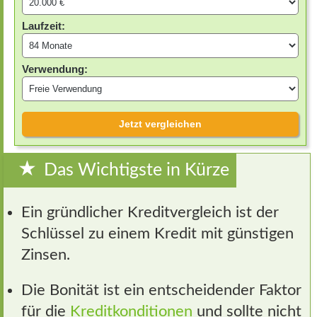
Laufzeit:
Verwendung:
Jetzt vergleichen
Das Wichtigste in Kürze
Ein gründlicher Kreditvergleich ist der
Schlüssel zu einem Kredit mit günstigen
Zinsen.
Die Bonität ist ein entscheidender Faktor
für die
Kreditkonditionen
und sollte nicht