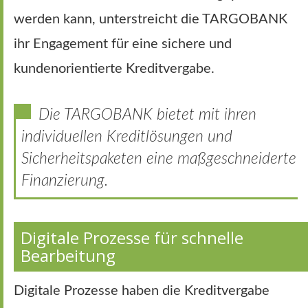
werden kann, unterstreicht die TARGOBANK
ihr Engagement für eine sichere und
kundenorientierte Kreditvergabe.
Die TARGOBANK bietet mit ihren
individuellen Kreditlösungen und
Sicherheitspaketen eine maßgeschneiderte
Finanzierung.
Digitale Prozesse für schnelle
Bearbeitung
Digitale Prozesse haben die Kreditvergabe