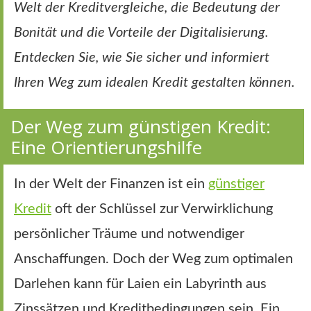
Welt der Kreditvergleiche, die Bedeutung der
Bonität und die Vorteile der Digitalisierung.
Entdecken Sie, wie Sie sicher und informiert
Ihren Weg zum idealen Kredit gestalten können.
Der Weg zum günstigen Kredit:
Eine Orientierungshilfe
In der Welt der Finanzen ist ein
günstiger
Kredit
oft der Schlüssel zur Verwirklichung
persönlicher Träume und notwendiger
Anschaffungen. Doch der Weg zum optimalen
Darlehen kann für Laien ein Labyrinth aus
Zinssätzen und Kreditbedingungen sein. Ein