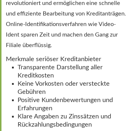
revolutioniert und ermöglichen eine schnelle
und effiziente Bearbeitung von Kreditanträgen.
Online-Identifikationsverfahren wie Video-
Ident sparen Zeit und machen den Gang zur
Filiale überflüssig.
Merkmale seriöser Kreditanbieter
Transparente Darstellung aller
Kreditkosten
Keine Vorkosten oder versteckte
Gebühren
Positive Kundenbewertungen und
Erfahrungen
Klare Angaben zu Zinssätzen und
Rückzahlungsbedingungen