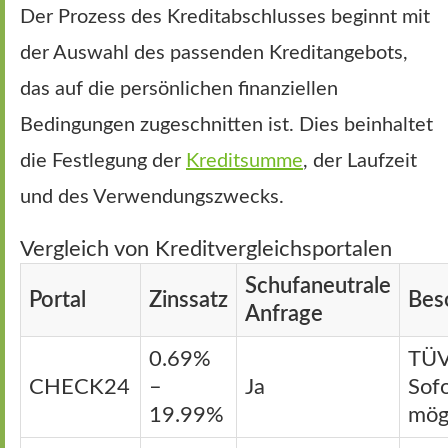
Der Prozess des Kreditabschlusses beginnt mit
der Auswahl des passenden Kreditangebots,
das auf die persönlichen finanziellen
Bedingungen zugeschnitten ist. Dies beinhaltet
die Festlegung der
Kreditsumme
, der Laufzeit
und des Verwendungszwecks.
Vergleich von Kreditvergleichsportalen
Schufaneutrale
Portal
Zinssatz
Bes
Anfrage
0.69%
TÜV-
CHECK24
–
Ja
Sof
19.99%
mög