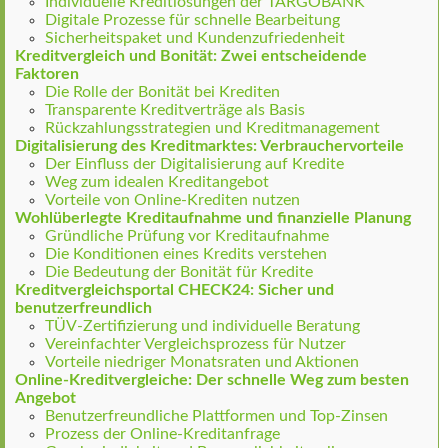
Individuelle Kreditlösungen der TARGOBANK
Digitale Prozesse für schnelle Bearbeitung
Sicherheitspaket und Kundenzufriedenheit
Kreditvergleich und Bonität: Zwei entscheidende
Faktoren
Die Rolle der Bonität bei Krediten
Transparente Kreditverträge als Basis
Rückzahlungsstrategien und Kreditmanagement
Digitalisierung des Kreditmarktes: Verbrauchervorteile
Der Einfluss der Digitalisierung auf Kredite
Weg zum idealen Kreditangebot
Vorteile von Online-Krediten nutzen
Wohlüberlegte Kreditaufnahme und finanzielle Planung
Gründliche Prüfung vor Kreditaufnahme
Die Konditionen eines Kredits verstehen
Die Bedeutung der Bonität für Kredite
Kreditvergleichsportal CHECK24: Sicher und
benutzerfreundlich
TÜV-Zertifizierung und individuelle Beratung
Vereinfachter Vergleichsprozess für Nutzer
Vorteile niedriger Monatsraten und Aktionen
Online-Kreditvergleiche: Der schnelle Weg zum besten
Angebot
Benutzerfreundliche Plattformen und Top-Zinsen
Prozess der Online-Kreditanfrage