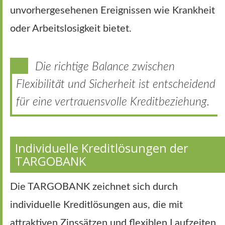
unvorhergesehenen Ereignissen wie Krankheit
oder Arbeitslosigkeit bietet.
Die richtige Balance zwischen
Flexibilität und Sicherheit ist entscheidend
für eine vertrauensvolle Kreditbeziehung.
Individuelle Kreditlösungen der
TARGOBANK
Die TARGOBANK zeichnet sich durch
individuelle Kreditlösungen aus, die mit
attraktiven Zinssätzen und flexiblen Laufzeiten