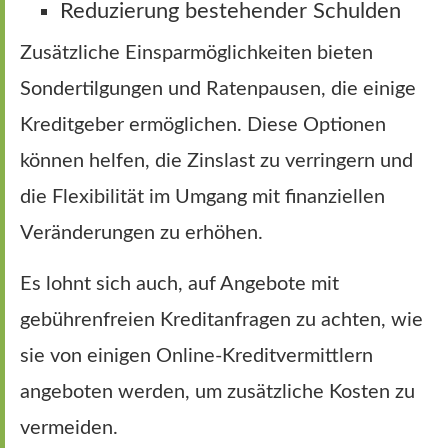
Reduzierung bestehender Schulden
Zusätzliche Einsparmöglichkeiten bieten
Sondertilgungen und Ratenpausen, die einige
Kreditgeber ermöglichen. Diese Optionen
können helfen, die Zinslast zu verringern und
die Flexibilität im Umgang mit finanziellen
Veränderungen zu erhöhen.
Es lohnt sich auch, auf Angebote mit
gebührenfreien Kreditanfragen zu achten, wie
sie von einigen Online-Kreditvermittlern
angeboten werden, um zusätzliche Kosten zu
vermeiden.