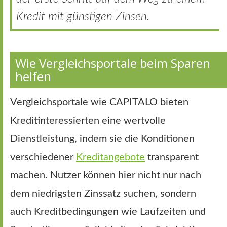
Kredit mit günstigen Zinsen.
Wie Vergleichsportale beim Sparen
helfen
Vergleichsportale wie CAPITALO bieten
Kreditinteressierten eine wertvolle
Dienstleistung, indem sie die Konditionen
verschiedener
Kreditangebote
transparent
machen. Nutzer können hier nicht nur nach
dem niedrigsten Zinssatz suchen, sondern
auch Kreditbedingungen wie Laufzeiten und