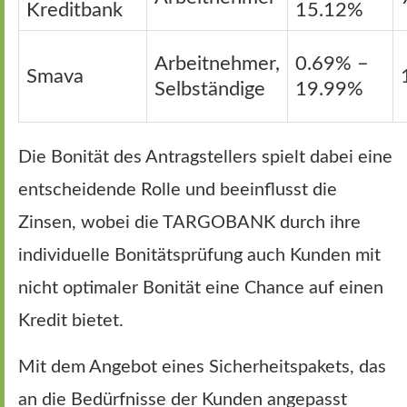
Kreditbank
15.12%
Arbeitnehmer,
0.69% –
Smava
Selbständige
19.99%
Die Bonität des Antragstellers spielt dabei eine
entscheidende Rolle und beeinflusst die
Zinsen, wobei die TARGOBANK durch ihre
individuelle Bonitätsprüfung auch Kunden mit
nicht optimaler Bonität eine Chance auf einen
Kredit bietet.
Mit dem Angebot eines Sicherheitspakets, das
an die Bedürfnisse der Kunden angepasst