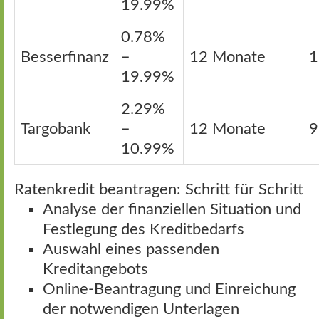
19.99%
0.78%
Besserfinanz
–
12 Monate
1
19.99%
2.29%
Targobank
–
12 Monate
9
10.99%
Ratenkredit beantragen: Schritt für Schritt
Analyse der finanziellen Situation und
Festlegung des Kreditbedarfs
Auswahl eines passenden
Kreditangebots
Online-Beantragung und Einreichung
der notwendigen Unterlagen