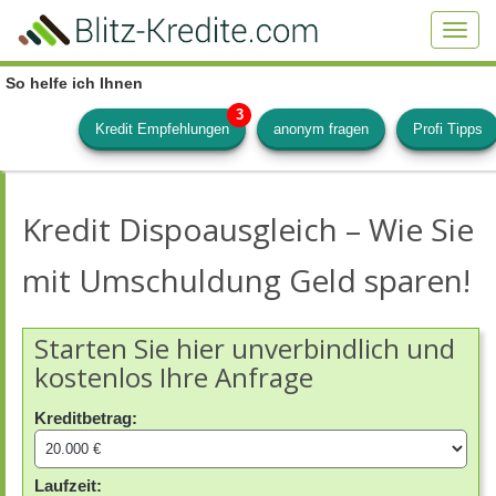
Skip
to
Toggl
main
navig
content
So helfe ich Ihnen
Kredit Empfehlungen
anonym fragen
Profi Tipps
Kredit Dispoausgleich – Wie Sie
mit Umschuldung Geld sparen!
Starten Sie hier unverbindlich und
kostenlos Ihre Anfrage
Kreditbetrag:
Laufzeit: