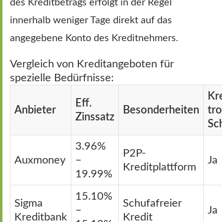
des Kreditbetrags erfolgt in der Regel
innerhalb weniger Tage direkt auf das
angegebene Konto des Kreditnehmers.
Vergleich von Kreditangeboten für
spezielle Bedürfnisse:
Kr
Eff.
Anbieter
Besonderheiten
tro
Zinssatz
Sc
3.96%
P2P-
Auxmoney
–
Ja
Kreditplattform
19.99%
15.10%
Sigma
Schufafreier
–
Ja
Kreditbank
Kredit