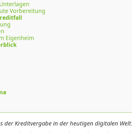
 Unterlagen
gute Vorbereitung
editfall
tung
en
om Eigenheim
rblick
ma
 der Kreditvergabe in der heutigen digitalen Welt