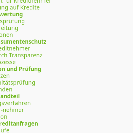
ät für Kreditnehmer
ung auf Kredite
ewertung
tsprüfung
reitung
ionen
onsumentenschutz
reditnehmer
ch Transparenz
ozesse
en und Prüfung
nzen
nitätsprüfung
inden
tandteil
gsverfahren
d -nehmer
ion
Kreditanfragen
äufe