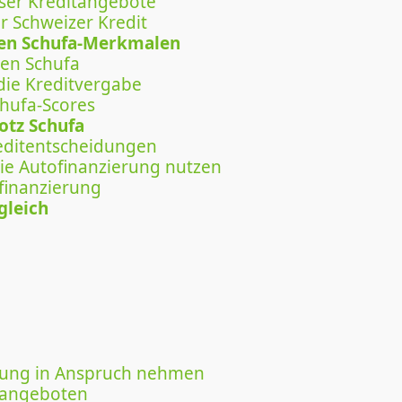
ser Kreditangebote
r Schweizer Kredit
ven Schufa-Merkmalen
ten Schufa
die Kreditvergabe
chufa-Scores
otz Schufa
reditentscheidungen
ie Autofinanzierung nutzen
finanzierung
gleich
atung in Anspruch nehmen
itangeboten