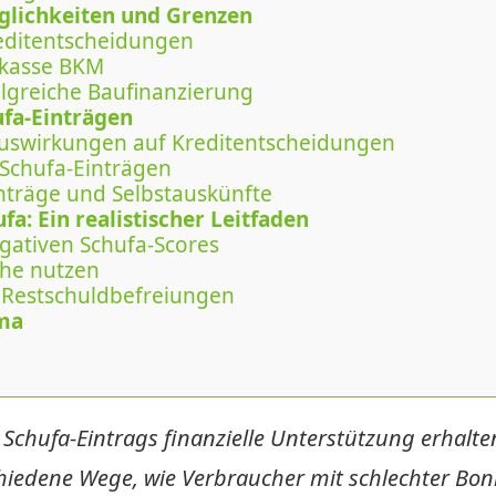
öglichkeiten und Grenzen
reditentscheidungen
rkasse BKM
olgreiche Baufinanzierung
ufa-Einträgen
 Auswirkungen auf Kreditentscheidungen
 Schufa-Einträgen
nträge und Selbstauskünfte
a: Ein realistischer Leitfaden
gativen Schufa-Scores
che nutzen
ür Restschuldbefreiungen
ma
Schufa-Eintrags finanzielle Unterstützung erhalte
hiedene Wege, wie Verbraucher mit schlechter Bon