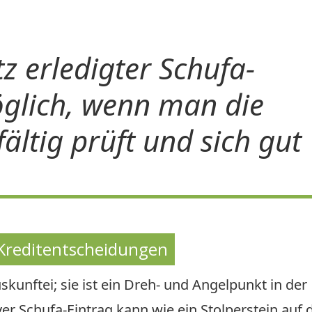
tz erledigter Schufa-
öglich, wenn man die
ältig prüft und sich gut
 Kreditentscheidungen
skunftei; sie ist ein Dreh- und Angelpunkt in der
ver Schufa-Eintrag kann wie ein Stolperstein auf