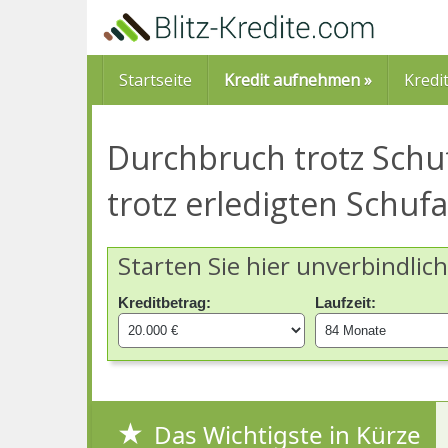
Skip
to
main
content
Startseite
Kredit aufnehmen »
Kredi
Durchbruch trotz Schufa
trotz erledigten Schufa
Starten Sie hier unverbindlic
Kreditbetrag:
Laufzeit:
Das Wichtigste in Kürze