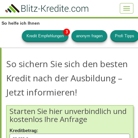
Skip
to
Toggl
main
navig
content
So helfe ich Ihnen
Kredit Empfehlungen
anonym fragen
Profi Tipps
So sichern Sie sich den besten
Kredit nach der Ausbildung –
Jetzt informieren!
Starten Sie hier unverbindlich und
kostenlos Ihre Anfrage
Kreditbetrag: