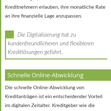
Kreditnehmern erlauben, ihre monatliche Rate
an ihre finanzielle Lage anzupassen.
Die Digitalisierung hat zu
kundenfreundlicheren und flexibleren
Kreditlösungen geführt.
Schnelle Online-Abwicklung
Die schnelle Online-Abwicklung von
Kreditanträgen ist ein entscheidender Vorteil
im digitalen Zeitalter. Kreditgeber wie die