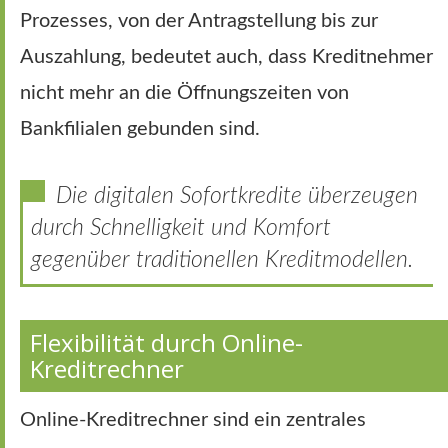
Prozesses, von der Antragstellung bis zur
Auszahlung, bedeutet auch, dass Kreditnehmer
nicht mehr an die Öffnungszeiten von
Bankfilialen gebunden sind.
Die digitalen Sofortkredite überzeugen
durch Schnelligkeit und Komfort
gegenüber traditionellen Kreditmodellen.
Flexibilität durch Online-
Kreditrechner
Online-Kreditrechner sind ein zentrales