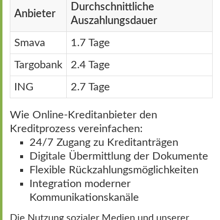
Durchschnittliche
Anbieter
Auszahlungsdauer
Smava
1.7 Tage
Targobank
2.4 Tage
ING
2.7 Tage
Wie Online-Kreditanbieter den
Kreditprozess vereinfachen:
24/7 Zugang zu Kreditanträgen
Digitale Übermittlung der Dokumente
Flexible Rückzahlungsmöglichkeiten
Integration moderner
Kommunikationskanäle
Die Nutzung sozialer Medien und unserer