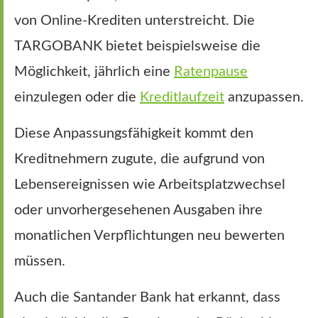
von Online-Krediten unterstreicht. Die
TARGOBANK bietet beispielsweise die
Möglichkeit, jährlich eine
Ratenpause
einzulegen oder die
Kreditlaufzeit
anzupassen.
Diese Anpassungsfähigkeit kommt den
Kreditnehmern zugute, die aufgrund von
Lebensereignissen wie Arbeitsplatzwechsel
oder unvorhergesehenen Ausgaben ihre
monatlichen Verpflichtungen neu bewerten
müssen.
Auch die Santander Bank hat erkannt, dass