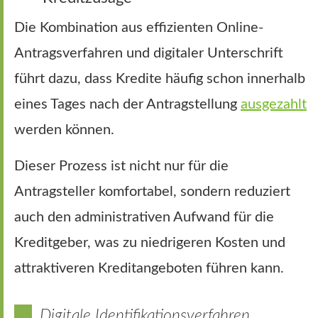
Die Kombination aus effizienten Online-
Antragsverfahren und digitaler Unterschrift
führt dazu, dass Kredite häufig schon innerhalb
eines Tages nach der Antragstellung
ausgezahlt
werden können.
Dieser Prozess ist nicht nur für die
Antragsteller komfortabel, sondern reduziert
auch den administrativen Aufwand für die
Kreditgeber, was zu niedrigeren Kosten und
attraktiveren Kreditangeboten führen kann.
Digitale Identifikationsverfahren