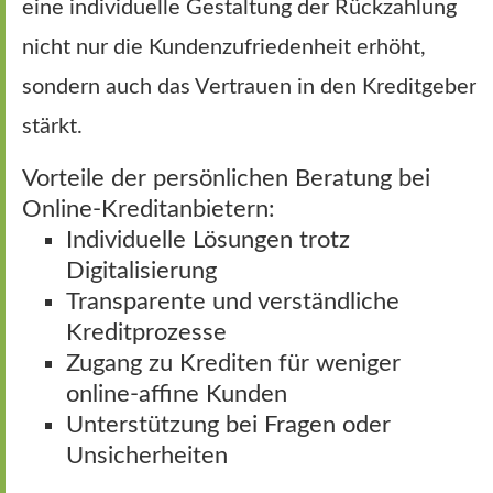
eine individuelle Gestaltung der Rückzahlung
nicht nur die Kundenzufriedenheit erhöht,
sondern auch das Vertrauen in den Kreditgeber
stärkt.
Vorteile der persönlichen Beratung bei
Online-Kreditanbietern:
Individuelle Lösungen trotz
Digitalisierung
Transparente und verständliche
Kreditprozesse
Zugang zu Krediten für weniger
online-affine Kunden
Unterstützung bei Fragen oder
Unsicherheiten