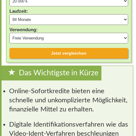
Laufzeit:
Verwendung:
Jetzt vergleichen
Das Wichtigste in Kürze
Online-Sofortkredite bieten eine
schnelle und unkomplizierte Möglichkeit,
finanzielle Mittel zu erhalten.
Digitale Identifikationsverfahren wie das
Video-Ident-Verfahren beschleunigen