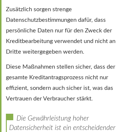
Zusätzlich sorgen strenge
Datenschutzbestimmungen dafür, dass
persönliche Daten nur für den Zweck der
Kreditbearbeitung verwendet und nicht an
Dritte weitergegeben werden.
Diese Maßnahmen stellen sicher, dass der
gesamte Kreditantragsprozess nicht nur
effizient, sondern auch sicher ist, was das
Vertrauen der Verbraucher stärkt.
Die Gewährleistung hoher
Datensicherheit ist ein entscheidender