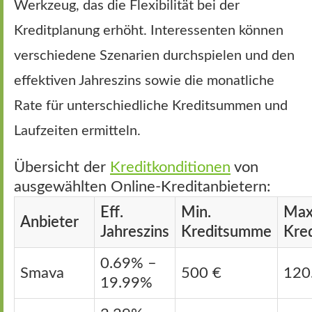
Werkzeug, das die Flexibilität bei der
Kreditplanung erhöht. Interessenten können
verschiedene Szenarien durchspielen und den
effektiven Jahreszins sowie die monatliche
Rate für unterschiedliche Kreditsummen und
Laufzeiten ermitteln.
Übersicht der
Kreditkonditionen
von
ausgewählten Online-Kreditanbietern:
Eff.
Min.
Max
Anbieter
Jahreszins
Kreditsumme
Kre
0.69% –
Smava
500 €
120
19.99%