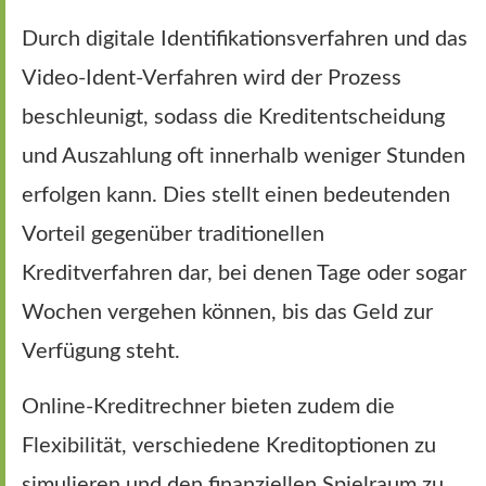
Durch digitale Identifikationsverfahren und das
Video-Ident-Verfahren wird der Prozess
beschleunigt, sodass die Kreditentscheidung
und Auszahlung oft innerhalb weniger Stunden
erfolgen kann. Dies stellt einen bedeutenden
Vorteil gegenüber traditionellen
Kreditverfahren dar, bei denen Tage oder sogar
Wochen vergehen können, bis das Geld zur
Verfügung steht.
Online-Kreditrechner bieten zudem die
Flexibilität, verschiedene Kreditoptionen zu
simulieren und den finanziellen Spielraum zu