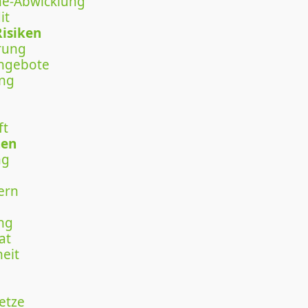
ine-Abwicklung
it
Risiken
rung
angebote
ung
ft
nen
ng
ern
ng
at
eit
etze