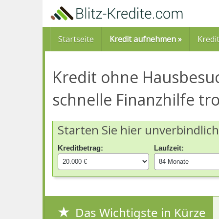
Skip
to
main
content
Startseite
Kredit aufnehmen »
Kredi
Kredit ohne Hausbesu
schnelle Finanzhilfe tr
Starten Sie hier unverbindlic
Kreditbetrag:
Laufzeit:
Das Wichtigste in Kürze