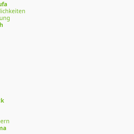
ufa
ichkeiten
tung
ch
ck
lern
ma