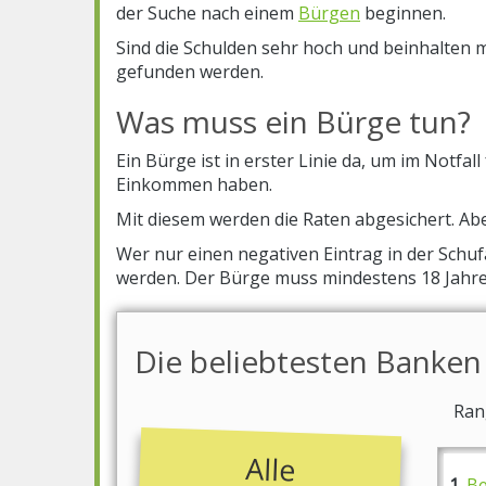
der Suche nach einem
Bürgen
beginnen.
Sind die Schulden sehr hoch und beinhalten 
gefunden werden.
Was muss ein Bürge tun?
Ein Bürge ist in erster Linie da, um im Notfa
Einkommen haben.
Mit diesem werden die Raten abgesichert. Ab
Wer nur einen negativen Eintrag in der Schuf
werden. Der Bürge muss mindestens 18 Jahre al
Die beliebtesten Banken
Ran
Alle
Kreditangebote
wurden von der
Redaktion
1.
Be