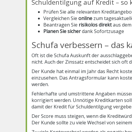
Schuldentilgung auf Kredit – so 
Prüfen Sie alle relevanten Kreditangebo
Vergleichen Sie
online
zum tagesaktuell
Beantragen Sie
risikolos direkt
aus dem 
Planen Sie sicher
dank Sofortzusage
Schufa verbessern – das 
Oft ist die Schufa Auskunft der ausschlaggeb
nicht. Auch der Zinssatz entscheidet sich oft 
Der Kunde hat einmal im Jahr das Recht kost
einzusehen. Das Antragsformular kann koste
werden.
Fehlerhafte und umstrittene Angaben müssen
korrigiert werden. Unnötige Kreditkarten sol
damit der Kredit für Schuldentilgung vergeb
Der Score muss steigen, wenn die Kreditwürdig
Der Kunde sollte zu viele Wechsel von seine
Zu viele Kontowechsel werden als negativ be