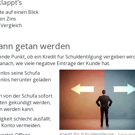
klappt’s
te auf einen Blick
en Zins
Vergleich
kann getan werden
ende Punkt, ob ein Kredit für Schuldentilgung vergeben wir
danach, wie viele negative Einträge der Kunde hat.
enlos seine Schufa
nlos herunter geladen
 von der Schufa sofort
lten gekündigt werden,
en werden kann.
keit schlecht ausfällt.
m Konto vermeiden.
Kredit für Schuldentilgung
– bequem 
wertet. Offene