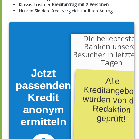
Klassisch ist der
Kreditantrag mit 2 Personen
Nutzen Sie
den Kreditvergleich für Ihren Antrag
Die beliebteste
Banken unsere
Besucher in letzte
Tagen
Jetzt
Alle
Kreditangebote
wurden von der
Redaktion
passenden
Kredit
anonym
geprüft!
ermitteln