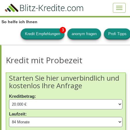
Skip
to
Toggl
main
navig
content
So helfe ich Ihnen
Kredit Empfehlungen
anonym fragen
Profi Tipps
Kredit mit Probezeit
Starten Sie hier unverbindlich und
kostenlos Ihre Anfrage
Kreditbetrag:
Laufzeit: