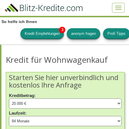
Skip
to
Toggl
main
navig
content
So helfe ich Ihnen
Kredit Empfehlungen
anonym fragen
Profi Tipps
Kredit für Wohnwagenkauf
Starten Sie hier unverbindlich und
kostenlos Ihre Anfrage
Kreditbetrag:
Laufzeit: