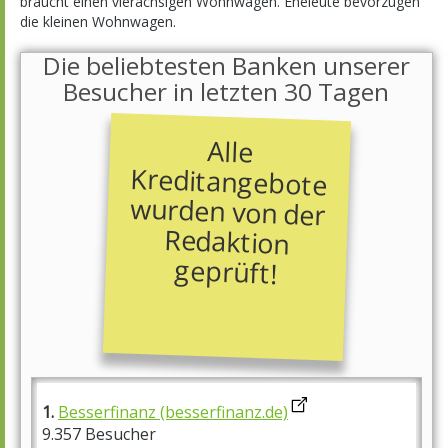
braucht einen vierachsigen Wohnwagen. Eheleute bevorzugen
die kleinen Wohnwagen.
Die beliebtesten Banken unserer
Besucher in letzten 30 Tagen
Alle
Kreditangebote
wurden von der
Redaktion
geprüft!
1.
Besserfinanz (besserfinanz.de)
9.357 Besucher