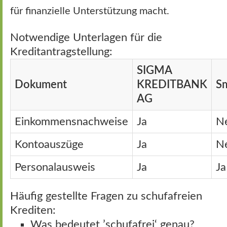
für finanzielle Unterstützung macht.
Notwendige Unterlagen für die
Kreditantragstellung:
SIGMA
Dokument
KREDITBANK
S
AG
Einkommensnachweise
Ja
N
Kontoauszüge
Ja
N
Personalausweis
Ja
Ja
Häufig gestellte Fragen zu schufafreien
Krediten:
Was bedeutet ’schufafrei‘ genau?