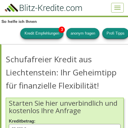
Skip
to
Toggl
main
navig
content
So helfe ich Ihnen
Kredit Empfehlungen
anonym fragen
Profi Tipps
Schufafreier Kredit aus
Liechtenstein: Ihr Geheimtipp
für finanzielle Flexibilität!
Starten Sie hier unverbindlich und
kostenlos Ihre Anfrage
Kreditbetrag: