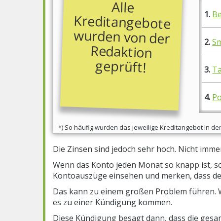
Alle
Kreditangebote
wurden von der
Redaktion
1.
Be
2.
Sm
geprüft!
3.
Ta
4.
Po
*) So häufig wurden das jeweilige Kreditangebot in 
Die Zinsen sind jedoch sehr hoch. Nicht immer
Wenn das Konto jeden Monat so knapp ist, sol
Kontoauszüge einsehen und merken, dass der
Das kann zu einem großen Problem führen. 
es zu einer Kündigung kommen.
Diese Kündigung besagt dann, dass die ges