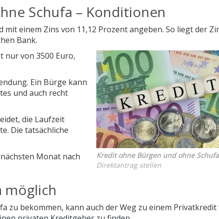
hne Schufa – Konditionen
 mit einem Zins von 11,12 Prozent angeben. So liegt der Zi
chen Bank.
dit nur von 3500 Euro,
wendung. Ein Bürge kann
ltes und auch recht
idet, die Laufzeit
e. Die tatsächliche
Kredit ohne Bürgen und ohne Schufa
bernächsten Monat nach
Direktantrag stellen
a möglich
a zu bekommen, kann auch der Weg zu einem Privatkredit 
einen privaten Kreditgeber zu finden.