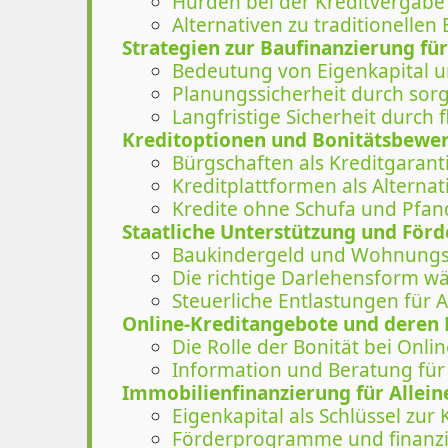
Hürden bei der Kreditvergabe
Alternativen zu traditionellen
Strategien zur Baufinanzierung für
Bedeutung von Eigenkapital u
Planungssicherheit durch sor
Langfristige Sicherheit durch 
Kreditoptionen und Bonitätsbewe
Bürgschaften als Kreditgarant
Kreditplattformen als Alternat
Kredite ohne Schufa und Pfan
Staatliche Unterstützung und För
Baukindergeld und Wohnung
Die richtige Darlehensform w
Steuerliche Entlastungen für 
Online-Kreditangebote und deren F
Die Rolle der Bonität bei Onli
Information und Beratung für
Immobilienfinanzierung für Allei
Eigenkapital als Schlüssel zur
Förderprogramme und finanzi