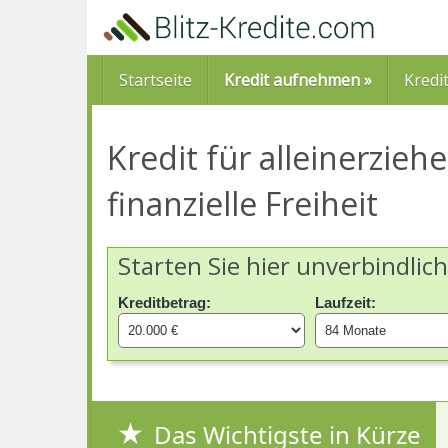
Skip
to
main
content
Startseite
Kredit aufnehmen »
Kredi
Kredit für alleinerzie
finanzielle Freiheit
Starten Sie hier unverbindlic
Kreditbetrag:
Laufzeit:
Das Wichtigste in Kürze