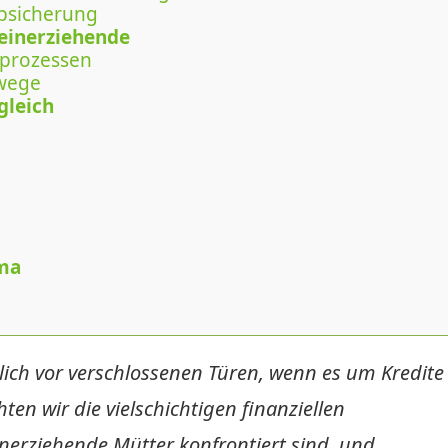
Absicherung
leinerziehende
prozessen
twege
gleich
ma
lich vor verschlossenen Türen, wenn es um Kredite
en wir die vielschichtigen finanziellen
nerziehende Mütter konfrontiert sind, und