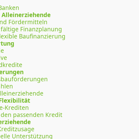
 Banken
 Alleinerziehende
nd Fördermitteln
gfältige Finanzplanung
flexible Baufinanzierung
rtung
ie
ive
dkredite
derungen
sbauförderungen
ählen
Alleinerziehende
lexibilität
ne-Krediten
 den passenden Kredit
nerziehende
 Kreditzusage
elle Unterstützung