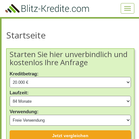
Skip
to
Toggl
main
navig
content
Startseite
Starten Sie hier unverbindlich und
kostenlos Ihre Anfrage
Kreditbetrag:
Laufzeit:
Verwendung:
Jetzt vergleichen